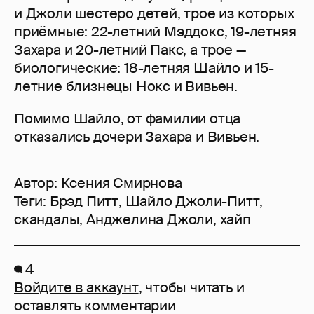
и Джоли шестеро детей, трое из которых
приёмные: 22-летний Мэддокс, 19-летняя
Захара и 20-летний Пакс, а трое —
биологические: 18-летняя Шайло и 15-
летние близнецы Нокс и Вивьен.
Помимо Шайло, от фамилии отца
отказались дочери Захара и Вивьен.
Автор:
Ксения Смирнова
Теги:
Брэд Питт
,
Шайло Джоли-Питт
,
скандалы
,
Анджелина Джоли
,
хайп
4
Войдите в аккаунт
, чтобы читать и
оставлять комментарии