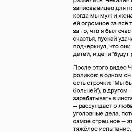
развелись
. Чекалин
записав видео для п
когда мы муж и жен
ей огромное за всё т
за то, что я был сч
счастья, пускай удач
подчеркнул, что они
детей, и дети "будут 
После этого видео 
роликов: в одном он 
есть строчки: "Мы б
больней"), в другом 
зарабатывать в инста
— рассуждает о любв
уголовные дела, пот
самое страшное — э
тяжёлое испытание. 