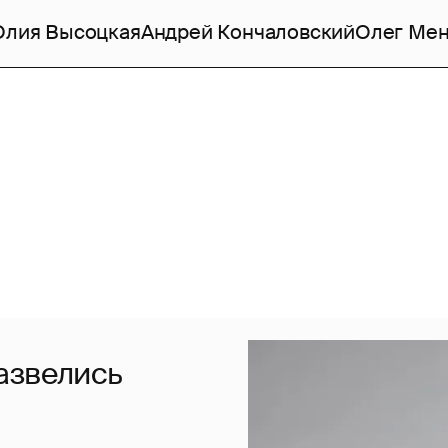
лия Высоцкая
Андрей Кончаловский
Олег Ме
азвелись