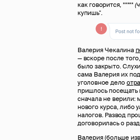
как говорится, *****
(
купишь".
Валерия Чекалина
п
— вскоре после того
было закрыто. Слухи
сама Валерия их под
уголовное дело
отр
пришлось посещать 
сначала не верили: 
нового курса, либо 
налогов. Развод про
договорилась о разд
Валерия (больше из