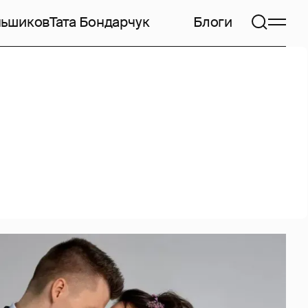
ньшиков
Тата Бондарчук
Блоги