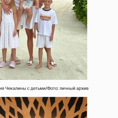
ия Чекалины c детьми/Фото: личный архив