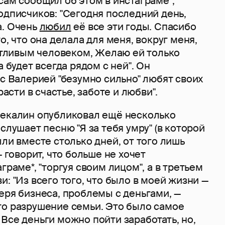
 сам сообщил об этом в инстаграме*,
одписчиков: "Сегодня последний день,
а. Очень
любил
её все эти годы. Спасибо
о, что она делала для меня, вокруг меня,
астливым человеком, Желаю ей только
а будет всегда рядом с ней". Он
 с Валерией "безумно сильно" любят своих
расти в счастье, заботе и любви".
Чекалин опубликовал ещё несколько
слушает песню "Я за тебя умру" (в которой
ыли вместе столько дней, от того лишь
— говорит, что больше не хочет
граме*, "торгуя своим лицом", а в третьем
и: "Из всего того, что было в моей жизни —
еря бизнеса, проблемы с деньгами, —
то разрушение семьи. Это было самое
Все деньги можно пойти заработать, но,