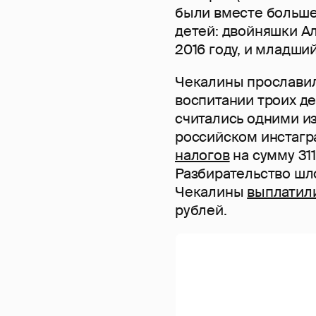
были вместе больше 1
детей: двойняшки Ал
2016 году, и младши
Чекалины прославил
воспитании троих де
считались одними из
российском инстагра
налогов
на сумму 31
Разбирательство шло
Чекалины
выплатил
рублей.