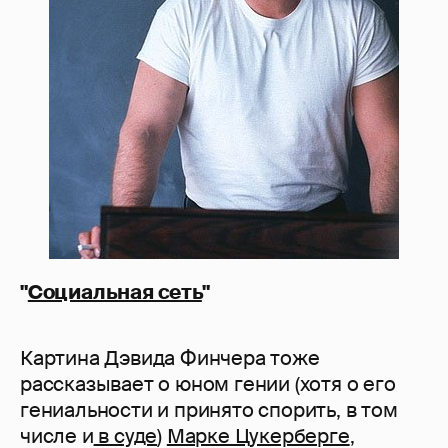
"
Социальная сеть
"
Картина Дэвида Финчера тоже
рассказывает о юном гении (хотя о его
гениальности и принято спорить, в том
числе и
в суде
)
Марке Цукерберге
,