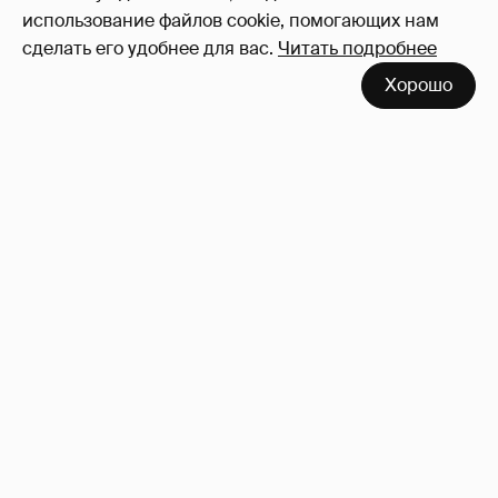
использование файлов cookie, помогающих нам
сделать его удобнее для вас.
Читать подробнее
Сын Бритни Спирс прокомментировал
Хорошо
популярный слух о том, что её
клонировали
1