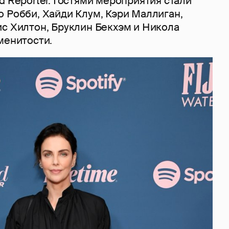
d Reporter. Гостями мероприятия стали
 Робби, Хайди Клум, Кэри Маллиган,
ис Хилтон, Бруклин Бекхэм и Никола
менитости.