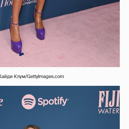
Хайди Клум/GettyImages.com