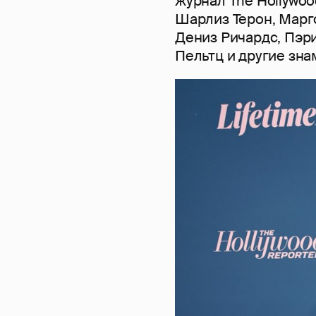
журнал The Hollywoo
Шарлиз Терон, Марго
Дениз Ричардс, Пэр
Пельтц и другие зна