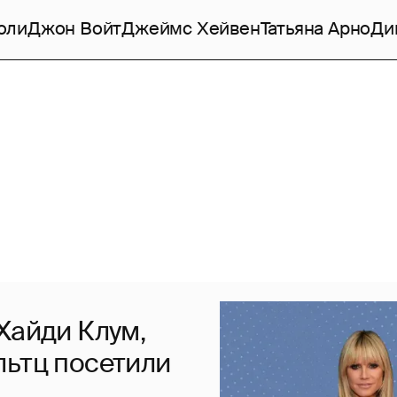
оли
Джон Войт
Джеймс Хейвен
Татьяна Арно
Ди
Хайди Клум,
льтц посетили