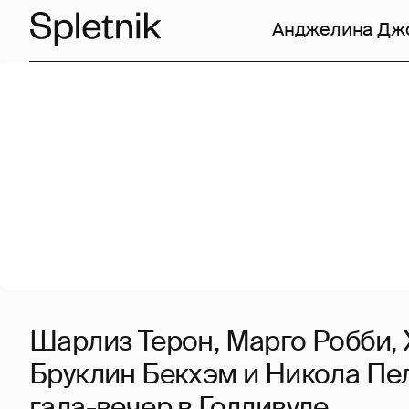
Анджелина Дж
Шарлиз Терон, Марго Робби, 
Бруклин Бекхэм и Никола Пе
гала-вечер в Голливуде