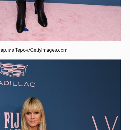
арлиз Терон/GettyImages.com