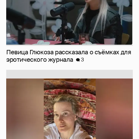
Юлия Высоцкая выложила селфи без
макияжа
2