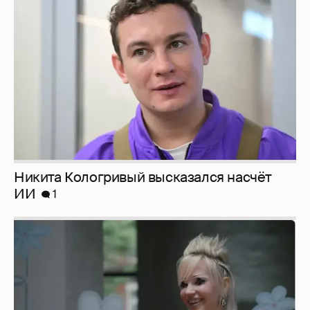
Никита Кологривый высказался насчёт
ИИ
1
Певица Глюкоза рассказала о съёмках для
эротического журнала
3