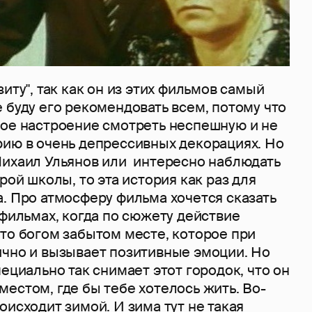
иту", так как он из этих фильмов самый
 буду его рекомендовать всем, потому что
бое настроение смотреть неспешную и не
рию в очень депрессивных декорациях. Но
Михаил Ульянов или интересно наблюдать
рой школы, то эта история как раз для
. Про атмосферу фильма хочется сказать
 фильмах, когда по сюжету действие
то богом забытом месте, которое при
ично и вызывает позитивные эмоции. Но
пециально так снимает этот городок, что он
естом, где бы тебе хотелось жить. Во-
оисходит зимой. И зима тут не такая