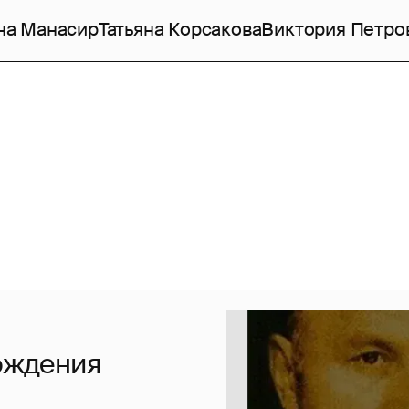
на Манасир
Татьяна Корсакова
Виктория Петро
рождения