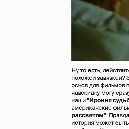
Ну то есть, действи
похожей завязкой? 
основ для фильмов 
навскидку могу сраз
наши
"Ирония судь
американские фил
рассветом"
. Правда
история может быть 