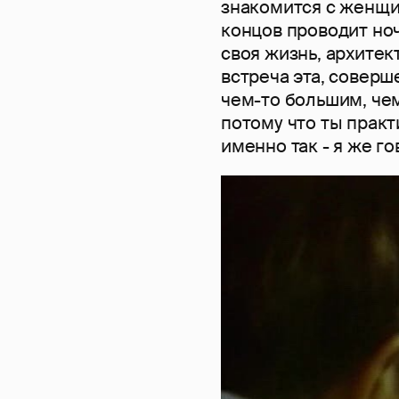
знакомится с женщин
концов проводит ноч
своя жизнь, архитек
встреча эта, соверш
чем-то большим, че
потому что ты практ
именно так - я же г