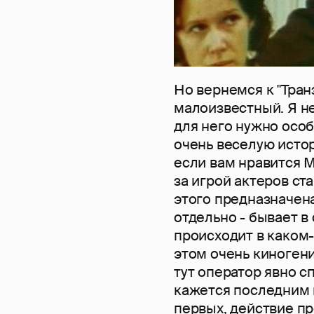
Но вернемся к "Транз
малоизвестный. Я не
для него нужно осо
очень веселую исто
если вам нравится 
за игрой актеров ста
этого предназначена
отдельно - бывает в
происходит в каком-
этом очень киноген
тут оператор явно с
кажется последним м
первых, действие пр