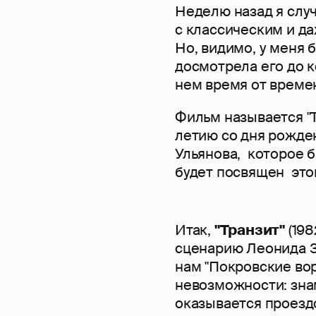
Неделю назад я слу
с классическим и д
Но, видимо, у меня 
досмотрела его до ко
нем время от времен
Фильм называется "Т
летию со дня рожде
Ульянова, которое б
будет посвящен этой
Итак,
"Транзит"
(198
сценарию Леонида З
нам "Покровские вор
невозможности: зна
оказывается проезд