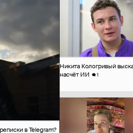
Никита Кологривый выск
насчёт ИИ
1
рeписки в Telegram?