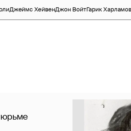
оли
Джеймс Хейвен
Джон Войт
Гарик Харламо
тюрьме