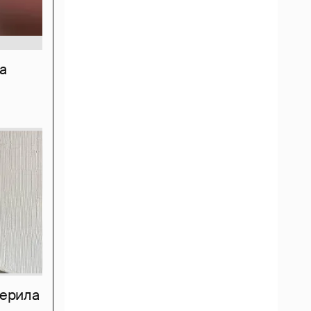
а
мерила