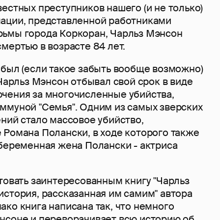
естных преступников нашего (и не только)
ации, представленной работниками
ьмы города Коркоран, Чарльз Мэнсон
мертью в возрасте 84 лет.
абыл (если такое забыть вообще возможно)
 Чарльз Мэнсон отбывал свой срок в виде
чения за многочисленные убийства,
ммуной "Семья". Одним из самых зверских
ний стало массовое убийство,
 Романа Полански, в ходе которого также
 беременная жена Полански - актриса
товать заинтересованным книгу "Чарльз
история, рассказанная им самим" автора
ко книга написана так, что немного
нсоне и переворачивает всю историю об