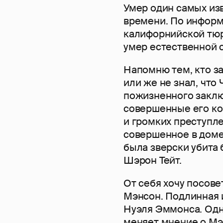
Умер один самых изв
времени. По информ
калифорнийской тюр
умер естественной с
Напомню тем, кто з
или же не знал, что
пожизненного заклю
совершенные его ко
и громких преступле
совершенное в доме
была зверски убита
Шэрон Тейт.
От себя хочу посове
Мэнсон. Подлинная 
Нуэля Эммонса. Одна
меняет мнение о Мэ