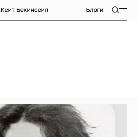
в
Кейт Бекинсейл
Блоги