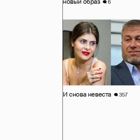
новый образ
6
И снова невеста
357