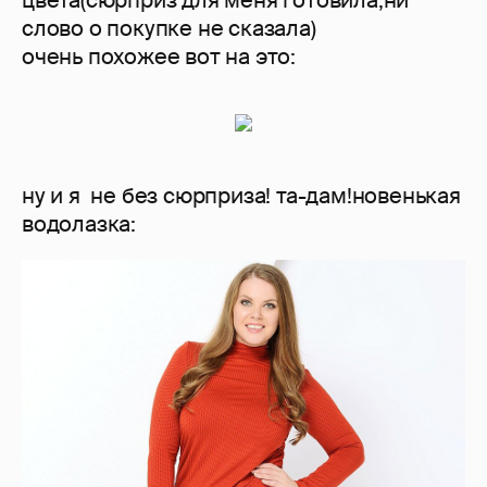
цвета(сюрприз для меня готовила,ни
слово о покупке не сказала)
очень похожее вот на это:
ну и я не без сюрприза! та-дам!новенькая
водолазка: