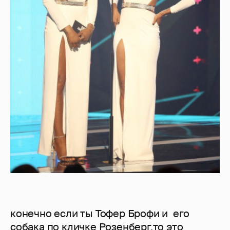
конечно если ты Тофер Брофи и его
собака по кличке Розенберг,то это