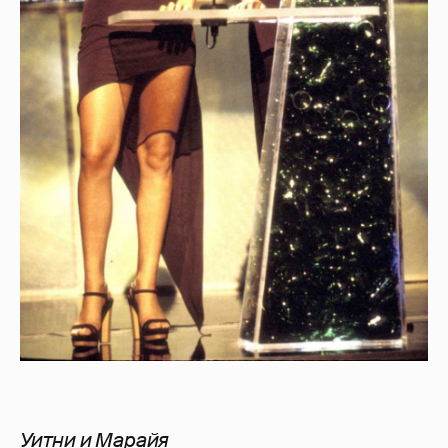
Уитни и Марайя