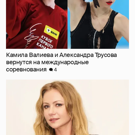
"Заявил себя простым монтировщиком,
дабы не платить алименты". Мария
Миронова упрекнула бывшего мужа, с
которым судится за сына
17