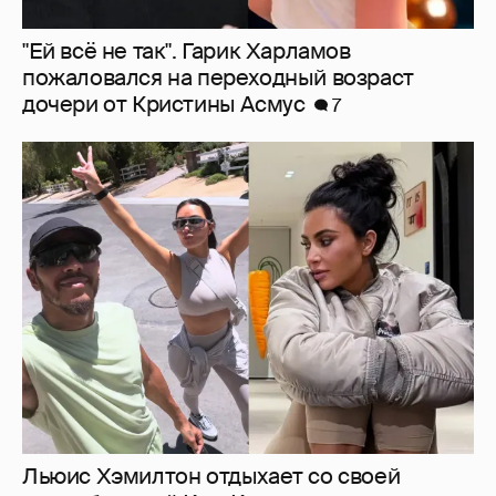
Льюис Хэмилтон отдыхает со своей
возлюбленной Ким Кардашьян
5