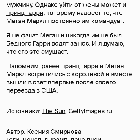
мужчину. Однако уйти от жены может и
принц Гарри
, которому надоест то, что
Меган Маркл постоянно им командует.
Я не фанат Меган и никогда им не был.
Бедного Гарри водят за нос. И я думаю,
что его это смущает.
Напомним, ранее принц Гарри и Меган
Маркл
встретились
с королевой и вместе
вышли в свет
впервые после своего
переезда в США.
Источники:
The Sun
, GettyImages.ru
Автор:
Ксения Смирнова
Теги:
Дональд Трамп
,
пена дней
,