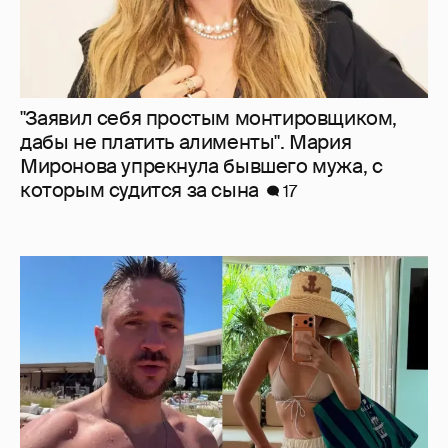
От Шанхая до Мальдив: как отдыхают
Сергей Лазарев с детьми, Ксения Собчак
и Наиля Аскер-заде
8