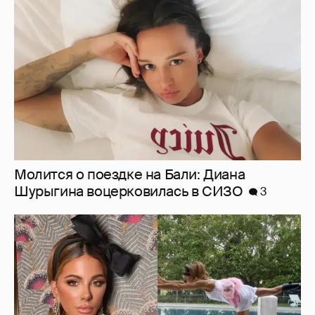
Шурыгина воцерковилась в СИЗО
3
Ботинки на высокой платформе и
крашеный кот-компаньон: 53-летняя Кейт
Бекинсейл показала, как занимается
йогой
12