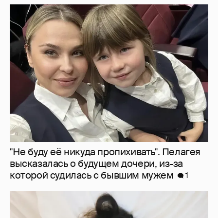
"Не буду её никуда пропихивать". Пелагея
высказалась о будущем дочери, из-за
которой судилась с бывшим мужем
1
Молится о поездке на Бали: Диана