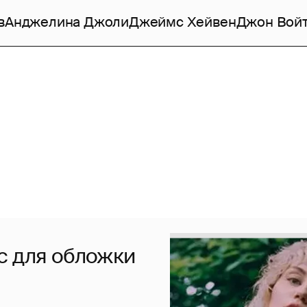
в
Анджелина Джоли
Джеймс Хейвен
Джон Вой
с для обложки