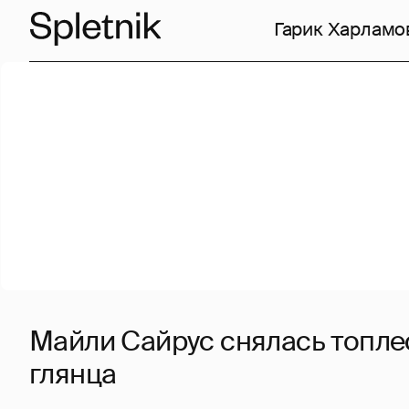
Гарик Харламо
Майли Сайрус снялась топле
глянца