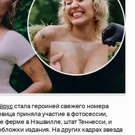
йрус
стала героиней свежего номера
Певица приняла участие в фотосессии,
е ферме в Нэшвилле, штат Теннесси, и
обложки издания. На других кадрах звезда