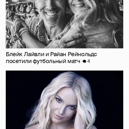
"Я ангел, и это больно". Бритни Спирс
раскритиковала родителей, шоу-бизнес и
себя — за то, что "провалилась как мать"
3