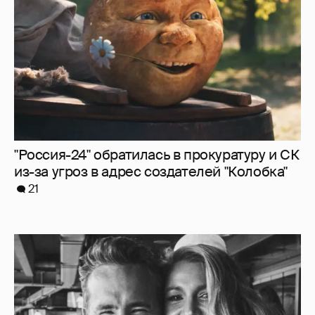
21
Блейк Лайвли и Райан Рейнольдс
посетили футбольный матч
4