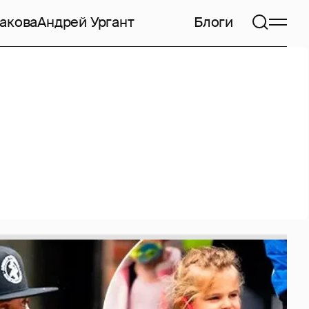
акова
Андрей Ургант
Блоги