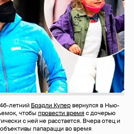
 46-летний
Брэдли Купер
вернулся в Нью-
ъемок, чтобы
провести время
с дочерью
тически с ней не расстается. Вчера отец и
в объективы папарацци во время