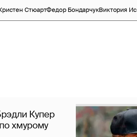
Кристен Стюарт
Федор Бондарчук
Виктория Ис
Брэдли Купер
 по хмурому