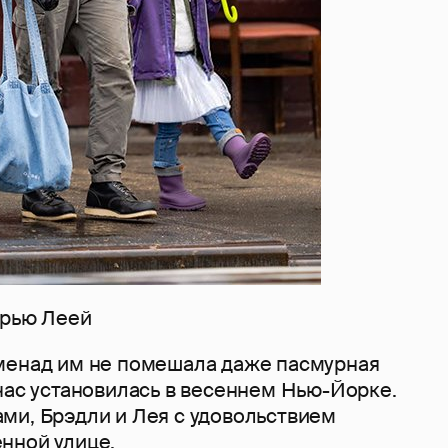
ерью Леей
менад им не помешала даже пасмурная
час установилась в весеннем Нью-Йорке.
ми, Брэдли и Лея с удовольствием
нной улице.