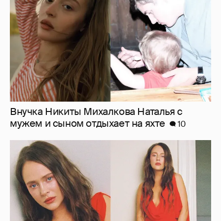
мужем и сыном отдыхает на яхте
10
"Лолита". Аглая Тарасова снялась в мини-
платье с декольте и чулках
16