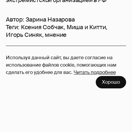
экстремистской организацией в РФ
Автор:
Зарина Назарова
Теги:
Ксения Собчак
,
Миша и Китти
,
Игорь Синяк
,
мнение
129
Используя данный сайт, вы даете согласие на
Войдите в аккаунт
, чтобы читать и
использование файлов cookie, помогающих нам
оставлять комментарии
сделать его удобнее для вас.
Читать подробнее
Хорошо