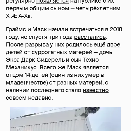
регулярно
появляется
на публике с их
первым общим сыном — четырёхлетним
X Æ A-Xii.
Граймс и Маск начали встречаться в 2018
году, но спустя три года
расстались
.
После разрыва у них родилось ещё
двое
детей от суррогатных матерей — дочь
Экса Дарк Сидерель и сын Техно
Механикус. Всего же Маск является
отцом 14 детей (один из них умер в
младенчестве) от разных матерей, о
наличии последнего стало
известно
совсем недавно.