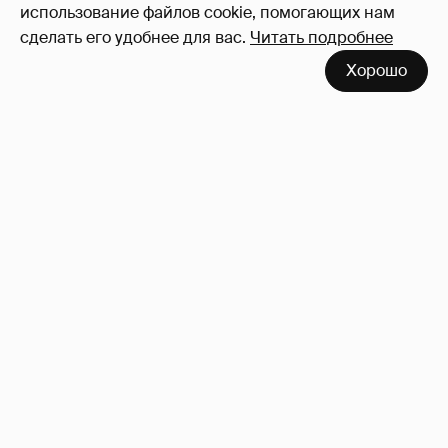
использование файлов cookie, помогающих нам
сделать его удобнее для вас.
Читать подробнее
Хорошо
Где и как отдыхают Ксения Собчак с
сыном, Тина Канделаки, Рената Литвинова
и экс-возлюбленные олигархов
8