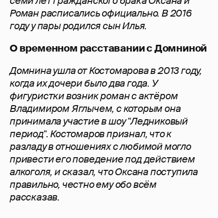
семи лет гражданского брака Оксана и
Роман расписались официально. В 2016
году у пары родился сын Илья.
О временном расставании с Домниной
Домнина ушла от Костомарова в 2013 году,
когда их дочери было два года. У
фигуристки возник роман с актёром
Владимиром Яглычем, с которым она
принимала участие в шоу "Ледниковый
период". Костомаров признал, что к
разладу в отношениях с любимой могло
привести его поведение под действием
алкоголя, и сказал, что Оксана поступила
правильно, честно ему обо всём
рассказав.