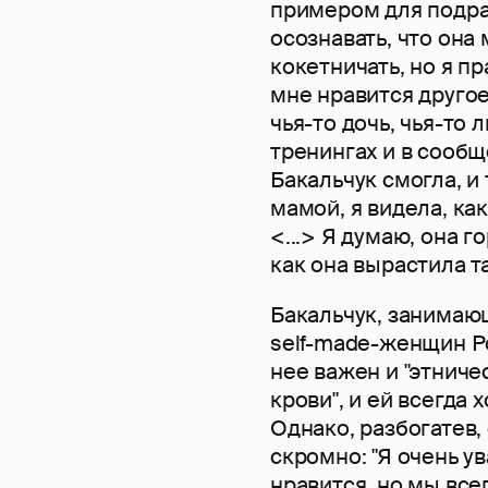
примером для подраж
осознавать, что она
кокетничать, но я п
мне нравится другое.
чья-то дочь, чья-то 
тренингах и в сообще
Бакальчук смогла, и
мамой, я видела, ка
<...> Я думаю, она 
как она вырастила та
Бакальчук, занима
self-made-женщин Ро
нее важен и "этничес
крови", и ей всегда 
Однако, разбогатев,
скромно: "Я очень у
нравится, но мы все