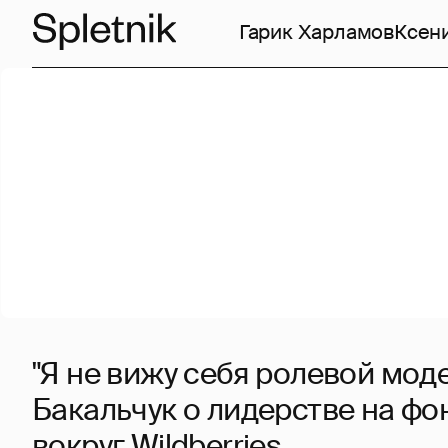
Гарик Харламов
Ксен
"Я не вижу себя ролевой моде
Бакальчук о лидерстве на фо
вокруг Wildberries