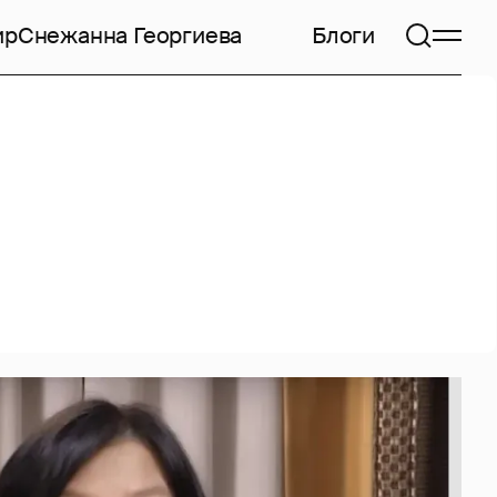
ир
Снежанна Георгиева
Блоги