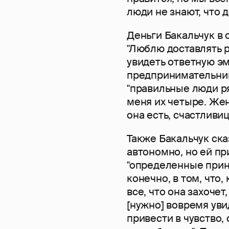
люди не знают, что 
Деньги Бакальчук в
"Люблю доставлять 
увидеть ответную эм
предпринимательница
"правильные люди ря
меня их четыре. Жен
она есть, счастливиц
Также Бакальчук ска
автономно, но ей пр
"определенные принц
конечно, в том, что
все, что она захочет,
[нужно] вовремя увид
привести в чувство,