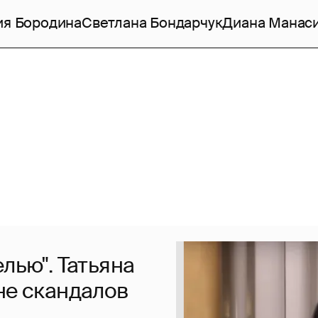
ия Бородина
Светлана Бондарчук
Диана Манас
лью". Татьяна
не скандалов