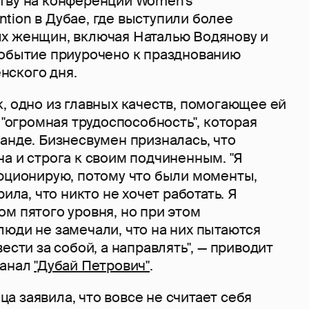
тву на конференции Women's
tion в Дубае, где выступили более
х женщин, включая Наталью Водянову и
Событие приурочено к празднованию
нского дня.
, одно из главных качеств, помогающее ей
о "огромная трудоспособность", которая
анде. Бизнесвумен призналась, что
а и строга к своим подчиненным. "Я
люционирую, потому что были моменты,
рила, что никто не хочет работать. Я
м пятого уровня, но при этом
юди не замечали, что на них пытаются
ести за собой, а направлять", — приводит
канал
"Дубай Петрович"
.
 заявила, что вовсе не считает себя