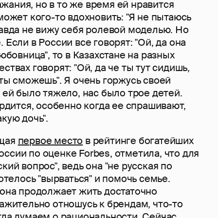
ания, но в то же время ей нравится
 может кого-то вдохновить: "Я не пытаюсь
равда не вижу себя ролевой моделью. Но
 Если в России все говорят: "Ой, да она
любовница", то в Казахстане на разных
ствах говорят: "Ой, да че ты тут сидишь,
 ты сможешь". Я очень горжусь своей
к ей было тяжело, нас было трое детей.
гордится, особенно когда ее спрашивают,
кую дочь".
ющая
первое место
в рейтинге богатейших
ссии по оценке Forbes, отметила, что для
кий вопрос", ведь она "не русская по
хотелось "вырваться" и помочь семье.
 она продолжает жить достаточно
важительно отношусь к брендам, что-то
гда думаем о рациональности. Сейчас