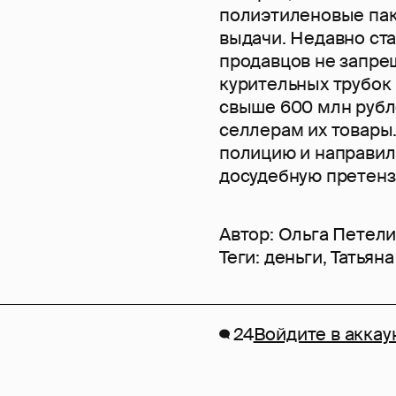
полиэтиленовые пак
выдачи. Недавно ст
продавцов не запре
курительных трубок
свыше 600 млн рубле
селлерам их товары.
полицию и направил
досудебную претенз
Автор:
Ольга Петел
Теги:
деньги
,
Татьяна
24
Войдите в аккау