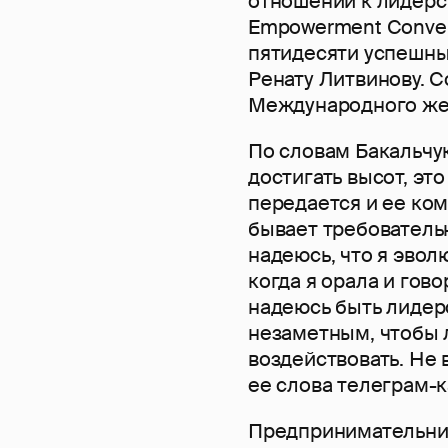
отношении к лидерс
Empowerment Conven
пятидесяти успешны
Ренату Литвинову. 
Международного же
По словам Бакальчук
достигать высот, эт
передается и ее ком
бывает требовательн
надеюсь, что я эво
когда я орала и гово
надеюсь быть лидеро
незаметным, чтобы л
воздействовать. Не в
ее слова телеграм-
Предпринимательница