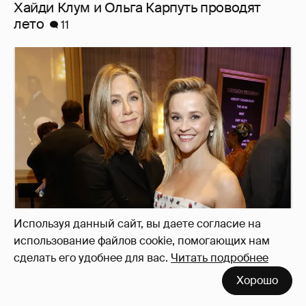
Хайди Клум и Ольга Карпуть проводят
лето
11
Используя данный сайт, вы даете согласие на
использование файлов cookie, помогающих нам
Натали Портман, Дженнифер Энистон, Риз
сделать его удобнее для вас.
Читать подробнее
Уизерспун, Селена Гомес на ужине в честь
Хорошо
лауреатов AFI Awards
14