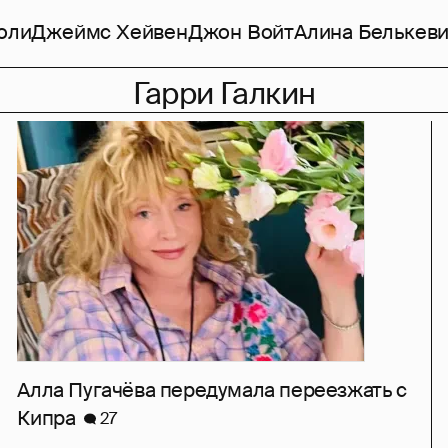
оли
Джеймс Хейвен
Джон Войт
Алина Белькев
Гарри Галкин
Алла Пугачёва передумала переезжать с
Кипра
27