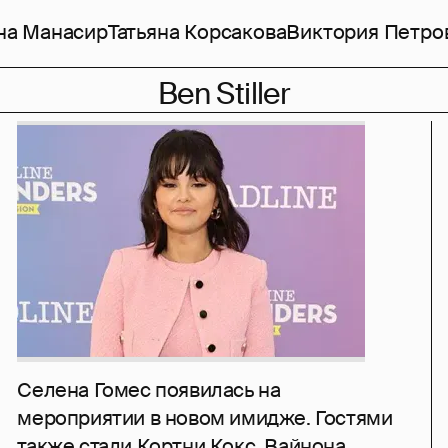
на Манасир
Татьяна Корсакова
Виктория Петро
Ben Stiller
Селена Гомес появилась на
мероприятии в новом имидже. Гостями
также стали Кортни Кокс, Вайнона