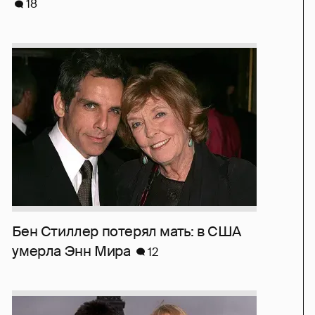
18
Бен Стиллер потерял мать: в США
умерла Энн Мира
12