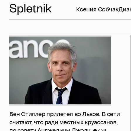
Ксения Собчак
Диа
Бен Стиллер прилетел во Львов. В сети
считают, что ради местных круассанов,
по совету Анджелины Джоли
434