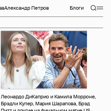
ва
Александр Петров
Блоги
Леонардо ДиКаприо и Камила Морроне,
Брэдли Купер, Мария Шарапова, Брэд
Питт и другие на финальном матче US