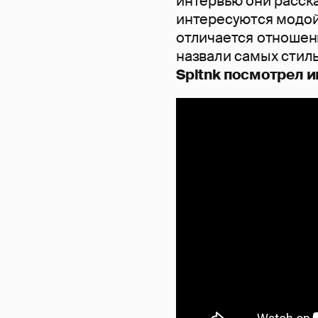
интервью они расска
интересуются модой,
отличается отношени
назвали самых стил
Spltnk посмотрел 