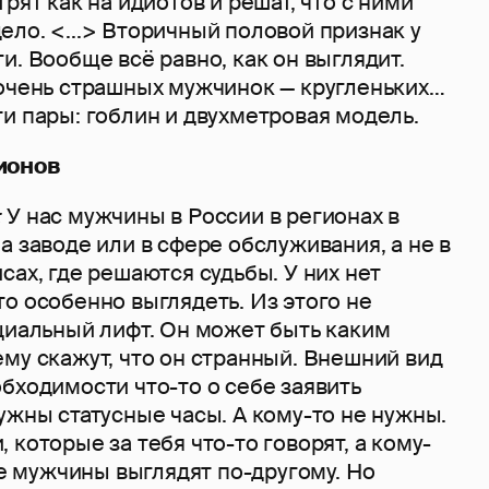
рят как на идиотов и решат, что с ними
ло. <...> Вторичный половой признак у
и. Вообще всё равно, как он выглядит.
 очень страшных мужчинок — кругленьких…
и пары: гоблин и двухметровая модель.
ионов
:
У нас мужчины в России в регионах в
а заводе или в сфере обслуживания, а не в
сах, где решаются судьбы. У них нет
о особенно выглядеть. Из этого не
циальный лифт. Он может быть каким
му скажут, что он странный. Внешний вид
бходимости что-то о себе заявить
ужны статусные часы. А кому-то не нужны.
 которые за тебя что-то говорят, а кому-
кве мужчины выглядят по-другому. Но