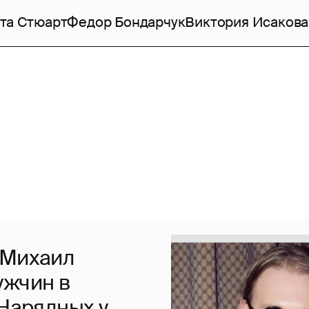
та Стюарт
Федор Бондарчук
Виктория Исакова
 Михаил
ужчин в
"Нарядных у