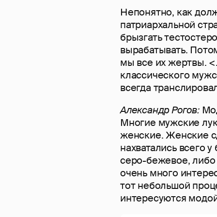
Непонятно, как дол
патриархальной стр
брызгать тестостеро
вырабатывать. Пото
мы все их жертвы. <
классического мужс
всегда транслировал
Александр Рогов:
Мод
Многие мужские луки
женские. Женские с
нахватались всего у
серо-бежевое, либо 
очень много интерес
тот небольшой проц
интересуются модой