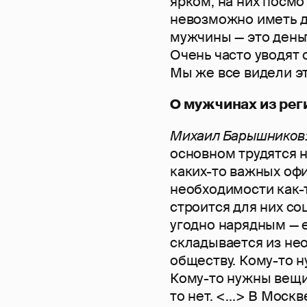
ярком, на них посмот
невозможно иметь де
мужчины — это деньг
Очень часто уводят
Мы же все видели эт
О мужчинах из рег
Михаил Барышников
основном трудятся н
каких-то важных офи
необходимости как-т
строится для них со
угодно нарядным — е
складывается из нео
обществу. Кому-то н
Кому-то нужны вещи,
то нет. <...> В Мос