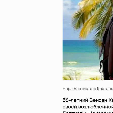
Нара Баптиста и Каэтано
58-летний Венсан К
своей
возлюбленно