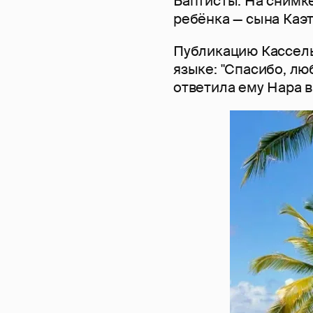
Баптисты. На снимке
ребёнка — сына Каэт
Публикацию Кассель
языке: "Спасибо, люб
ответила ему Нара 