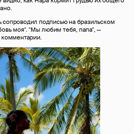
 видно, как Нара кормит грудью их общего
ано.
 сопроводил подписью на бразильском
овь моя". "Мы любим тебя, папа", —
в комментарии.