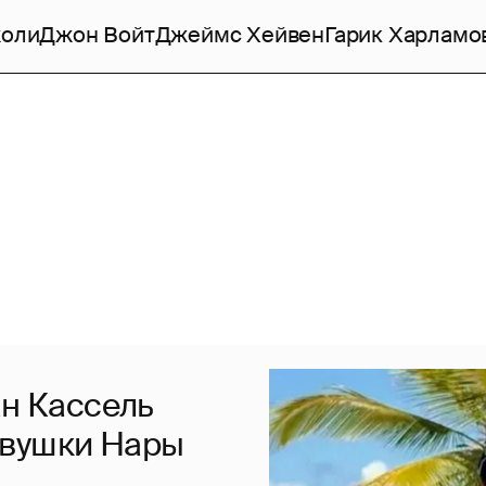
жоли
Джон Войт
Джеймс Хейвен
Гарик Харламо
ан Кассель
евушки Нары