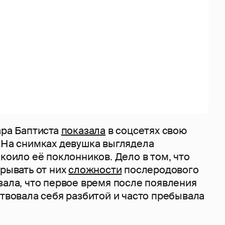
ара Баптиста
показала
в соцсетях свою
. На снимках девушка выглядела
окоило её поклонников. Дело в том, что
крывать от них
сложности
послеродового
зала, что первое время после появления
ствовала себя разбитой и часто пребывала