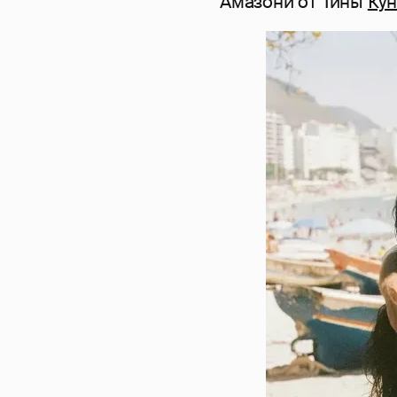
Амазони от Тины
Ку