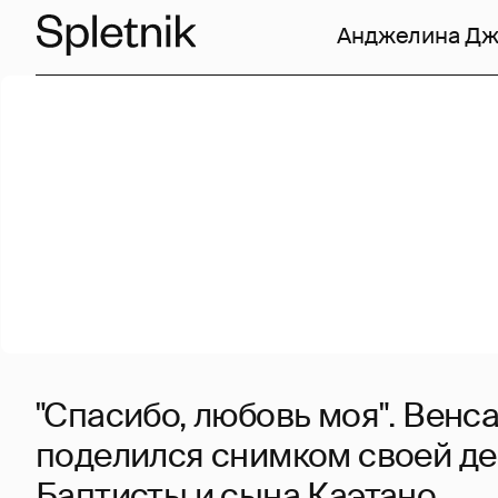
Анджелина Д
"Спасибо, любовь моя". Венс
поделился снимком своей д
Баптисты и сына Каэтано