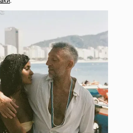
наки
.