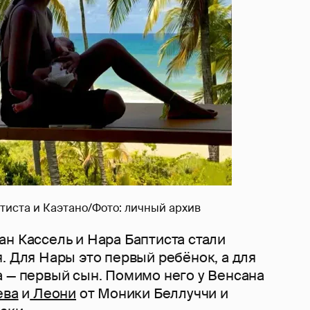
тиста и Каэтано/Фото: личный архив
н Кассель и Нара Баптиста стали
. Для Нары это первый ребёнок, а для
а — первый сын. Помимо него у Венсана
ева
и
Леони
от Моники Беллуччи и