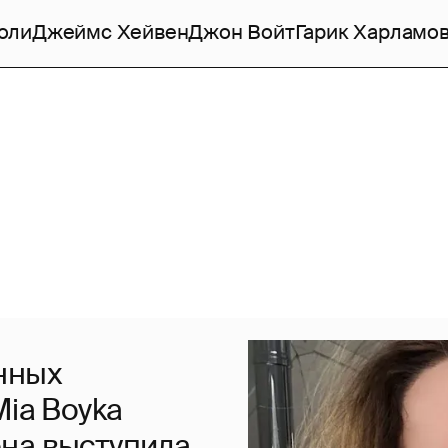
оли
Джеймс Хейвен
Джон Войт
Гарик Харламо
нных
Mia Boyka
 она выступила