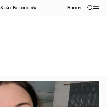
в
Кейт Бекинсейл
Блоги