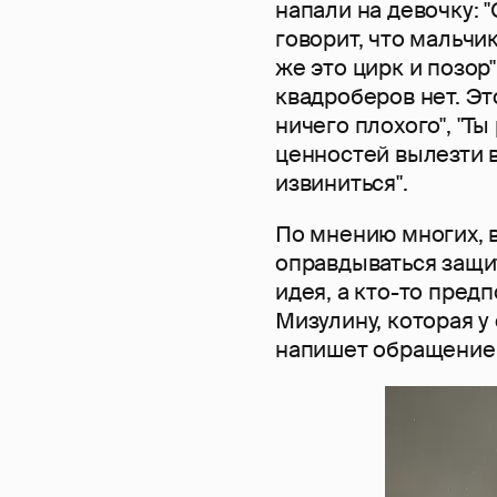
напали на девочку: "
говорит, что мальчи
же это цирк и позор
квадроберов нет. Эт
ничего плохого", "Т
ценностей вылезти 
извиниться".
По мнению многих, 
оправдываться защи
идея, а кто-то пред
Мизулину, которая у
напишет обращение 