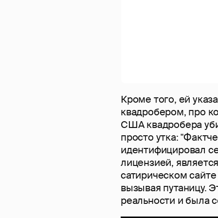
Кроме того, ей указ
квадробером, про ко
США квадробера убил
просто утка: "Фактч
идентифицировал се
лицензией, являетс
сатирическом сайте 
вызывая путаницу. Э
реальности и была 