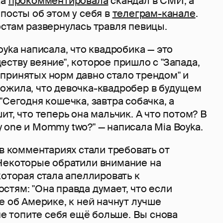
ка
прокомментировала
скандал в СМИ, а
посты об этом у себя в
телеграм-канале
.
стам развернулась травля певицы.
oyka написала, что квадробика — это
ству веяние", которое пришло с "Запада,
принятых норм давно стало трендом" и
ожила, что девочка-квадробер в будущем
"Сегодня кошечка, завтра собачка, а
ит, что теперь она мальчик. А что потом? В
one и Mommy two?" — написала Mia Boyka.
 в комментариях стали требовать от
Некоторые обратили внимание на
которая стала апеллировать к
тям: "Она правда думает, что если
е об Америке, к ней начнут лучше
 не топите себя ещё больше. Вы снова