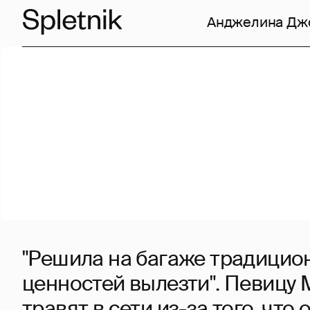
Анджелина Дж
"Решила на багаже традицио
ценностей вылезти". Певицу 
травят в сети из-за того, что