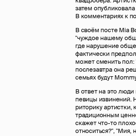
квадробера. Артист
затем опубликовала 
В комментариях к по
В своём посте Mia B
"чуждое нашему обще
где нарушение обще
фактически предпол
может сменить пол: 
послезавтра она реш
семьях будут Mommy 
В ответ на это люди
певицы извинений. 
риторику артистки, 
традиционным ценнос
скажет что-то плохо
относиться?", "Мия,