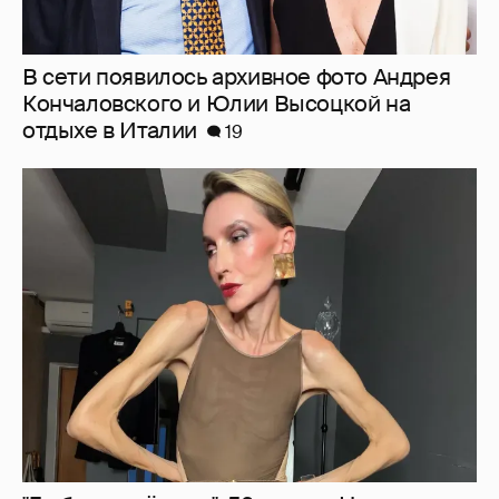
"Люблю своё тело". 52-летняя Наталья
Максимова показала фигуру в "голых"
образах
65