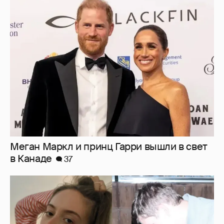
Меган Маркл и принц Гарри вышли в свет
в Канаде
37
Внучка Никиты Михалкова Наталья с
мужем и сыном отдыхает на яхте
17