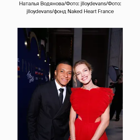
Наталья Водянова/Фото: jlloydevans/Фото:
jlloydevans/фонд Naked Heart France