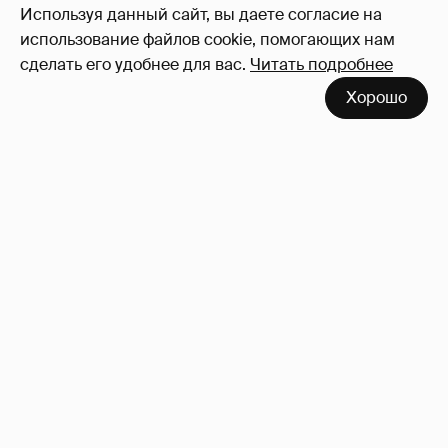
Используя данный сайт, вы даете согласие на
использование файлов cookie, помогающих нам
сделать его удобнее для вас.
Читать подробнее
Хорошо
53-летний брат Анджелины Джоли
совершил каминг-аут* после развода с
женой
12