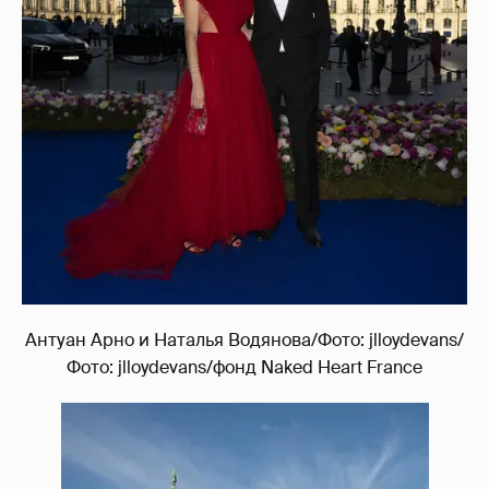
Антуан Арно и Наталья Водянова/Фото: jlloydevans/
Фото: jlloydevans/фонд Naked Heart France