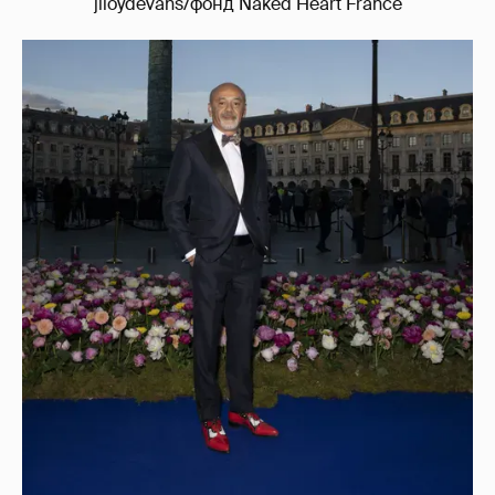
jlloydevans/фонд Naked Heart France