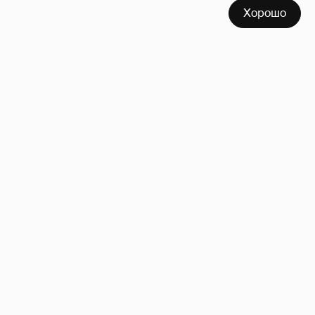
Хорошо
Сколько Собчак заплатит за архив своей
перeписки в Telegram?
3