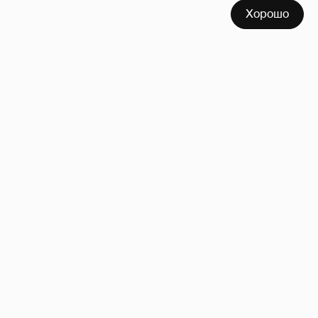
Хорошо
Где и как отдыхают Ксения Собчак с
сыном, Тина Канделаки, Рената Литвинова
и экс-возлюбленные олигархов
79