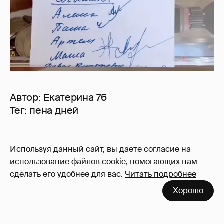
Автор:
Екатерина 76
Тег:
пена дней
3
Используя данный сайт, вы даете согласие на
Войдите в аккаунт
, чтобы читать и
использование файлов cookie, помогающих нам
оставлять комментарии
сделать его удобнее для вас.
Читать подробнее
Хорошо