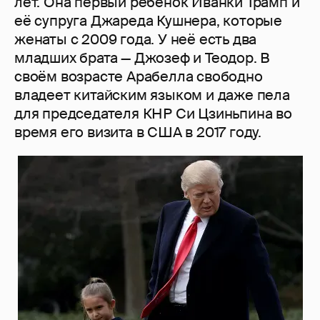
лет. Она первый ребёнок Иванки Трамп и
её супруга Джареда Кушнера, которые
женаты с 2009 года. У неё есть два
младших брата — Джозеф и Теодор. В
своём возрасте Арабелла свободно
владеет китайским языком и даже пела
для председателя КНР Си Цзиньпина во
время его визита в США в 2017 году.