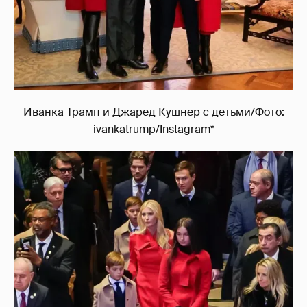
Иванка Трамп и Джаред Кушнер с детьми/Фото:
ivankatrump/Instagram*