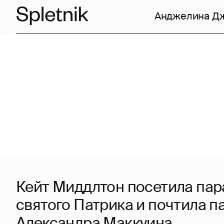
Анджелина Д
Кейт Миддлтон посетила пара
святого Патрика и почтила п
Александра Маккуина