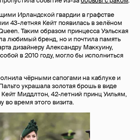
 пропустила событие из-за
борьбы с раком
.
ими Ирландской гвардии в графстве
лии 43-летняя Кейт появилась в зелёном
Queen. Таким образом принцесса Уэльская
ла любимый бренд, но и почтила память
марта дизайнеру Александру Маккуину,
собой в 2010 году, могло бы исполниться
полнила чёрными сапогами на каблуке и
Пальто украшала золотая брошь в виде
 Кейт Миддлтон, 42-летний принц Уильям,
 во время этого визита.