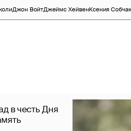
жоли
Джон Войт
Джеймс Хейвен
Ксения Собча
д в честь Дня
амять