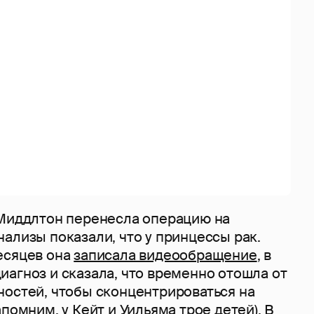
 Миддлтон перенесла операцию на
ализы показали, что у принцессы рак.
есяцев она
записала видеообращение
, в
агноз и сказала, что временно отошла от
ностей, чтобы сконцентрироваться на
апомним, у Кейт и Уильяма трое детей). В