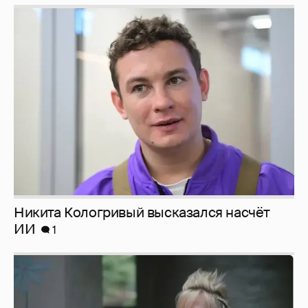
Никита Кологривый высказался насчёт
ИИ
1
Певица Глюкоза рассказала о съёмках для
эротического журнала
3