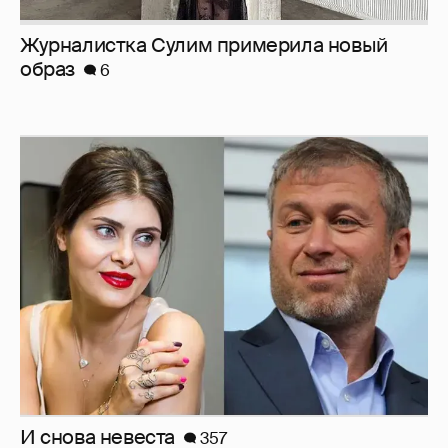
И снова невеста
357