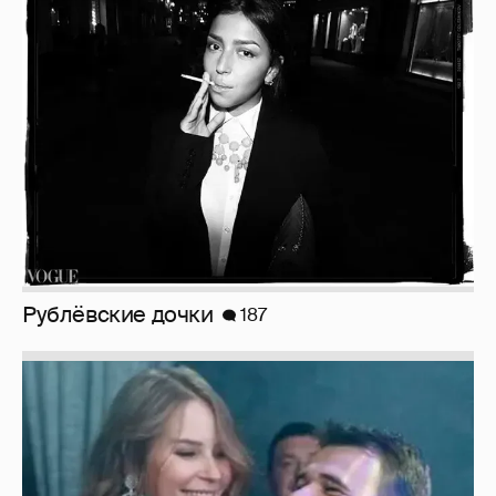
Рублёвские дочки
187
Неужели правда?
143