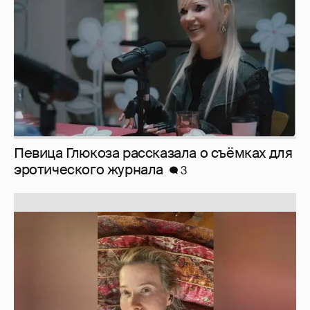
Юлия Высоцкая выложила селфи без
макияжа
2