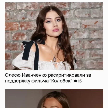
Олесю Иванченко раскритиковали за
поддержку фильма "Колобок"
15
Умерла 26-летняя инфлюенсерша Сидни
Тоул, которую обвиняли в том, что её рак