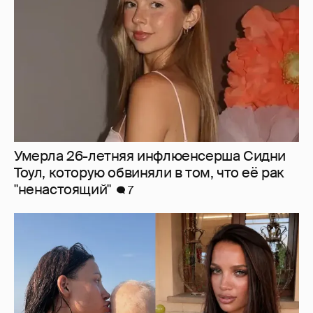
"ненастоящий"
7
Экскурсия на винодельню и йога: жена
владельца "Эксмо" Инесса Шевчук
отдыхает с детьми в Италии
22