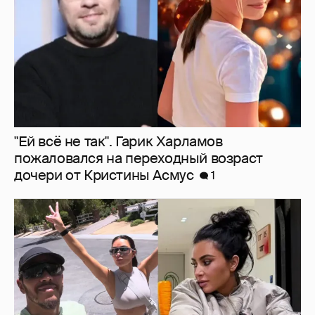
Льюис Хэмилтон отдыхает со своей
возлюбленной Ким Кардашьян
1