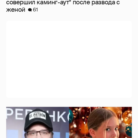
совершил каминг-аут* после развода с
женой
61
"Ей всё не так". Гарик Харламов
пожаловался на переходный возраст
дочери от Кристины Асмус
1