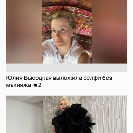
Юлия Высоцкая выложила селфи без
макияжа
2
Журналистка Сулим примерила новый
образ
6