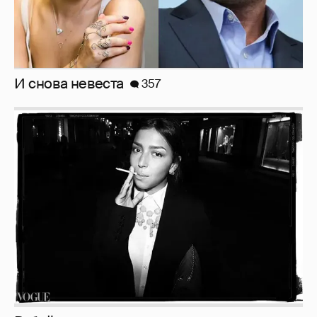
Рублёвские дочки
187