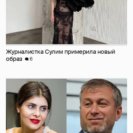
И снова невеста
357