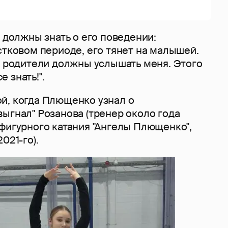
е должны знать о его поведении:
стковом периоде, его тянет на малышей.
х родители должны услышать меня. Этого
 знать!".
й, когда Плющенко узнал о
ыгнал" Розанова (тренер около года
фигурного катания "Ангелы Плющенко",
021-го).