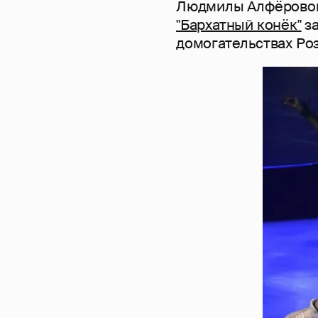
Людмилы Алфёровой,
"Бархатный конёк"
за
домогательствах Ро