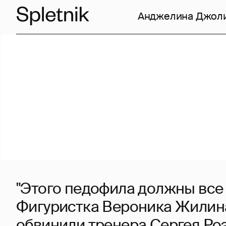
Анджелина Джол
"Этого педофила должны все з
Фигуристка Вероника Жилина
обвинили тренера Сергея Ро