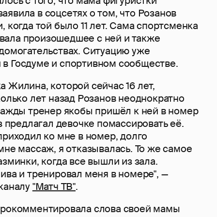
лось с того, что мама фигуристки
явила в соцсетях о том, что Розанов
, когда той было 11 лет. Сама спортсменка
ала произошедшее с ней и также
 домогательствах. Ситуацию уже
в Госдуме и спортивном сообществе.
 Жилина, которой сейчас 16 лет,
колько лет назад Розанов неоднократно
нажды тренер якобы пришёл к ней в номер
аз предлагал девочке помассировать её.
приходил ко мне в номер, долго
мне массаж, я отказывалась. То же самое
азминки, когда все вышли из зала.
ива и тренировал меня в номере", —
 каналу
"Матч ТВ"
.
прокомментировала слова своей мамы