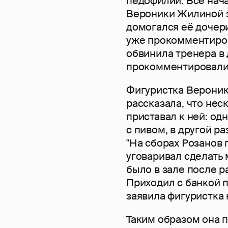
педофилии. Всё нача
Вероники Жилиной за
домогался её дочери
уже прокомментиров
обвинила тренера в
прокомментировали 
Фигуристка Вероника
рассказала, что нес
приставал к ней: од
с пивом, в другой р
"На сборах Розанов 
уговаривал сделать 
было в зале после р
Приходил с банкой п
заявила фигуристка
Таким образом она 