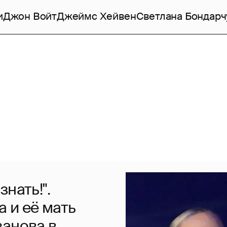
и
Джон Войт
Джеймс Хейвен
Светлана Бондарч
нать!".
 и её мать
занова в