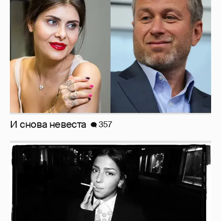
И снова невеста
357