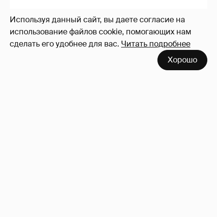
Используя данный сайт, вы даете согласие на
использование файлов cookie, помогающих нам
сделать его удобнее для вас.
Читать подробнее
Хорошо
Анастасия Гребенкина, Женя Малахова,
Оксана Русланова и другие гости
фестиваля «Баланс вкуса и ритма»:
рассматриваем летние образы