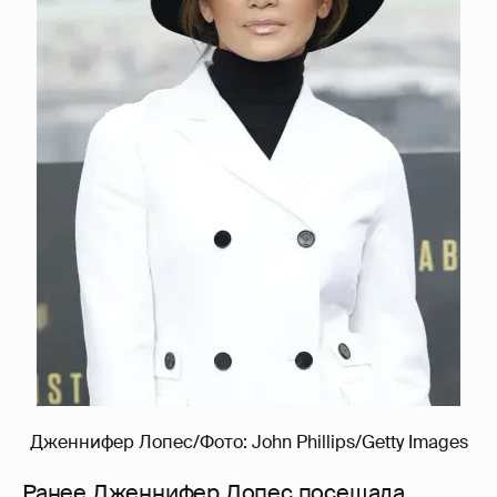
Дженнифер Лопес/Фото: John Phillips/Getty Images
Ранее Дженнифер Лопес посещала