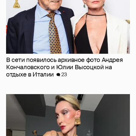
"Люблю своё тело". 52-летняя Наталья
Максимова показала фигуру в "голых"
образах
73