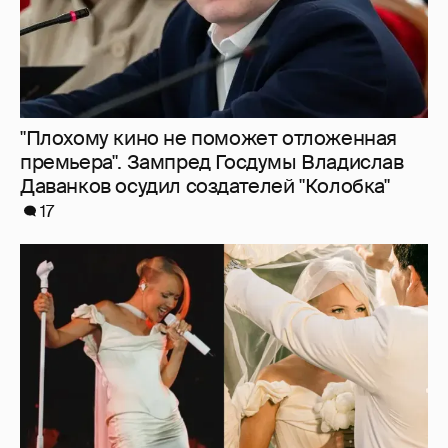
"Душевность и лютое веселье". Клава Кока
опубликовала фото со свадебной
вечеринки
24