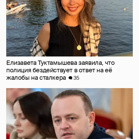
жалобы на сталкера
35
"Плохому кино не поможет отложенная
премьера". Зампред Госдумы Владислав
Даванков осудил создателей "Колобка"
17