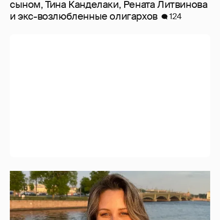
сыном, Тина Канделаки, Рената Литвинова
и экс-возлюбленные олигархов
124
Елизавета Туктамышева заявила, что
полиция бездействует в ответ на её