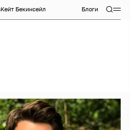
в
Кейт Бекинсейл
Блоги