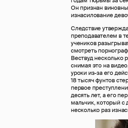
годам тюрьмы за се
Он признан виновны
изнасилование дево
Следствие утверждае
преподавателем в т
учеников разыгрыва
смотреть порнограф
Вествуд несколько 
снимая это на видео
уроки из-за его дей
18 тысяч фунтов сте
первое преступлени
десять лет, а его пе
мальчик, который с
несколько раз изнас