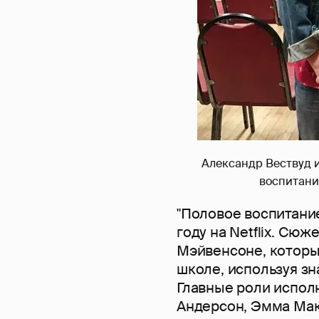
Александр Вествуд и
воспитание
"Половое воспитание
году на Netflix. Сю
Мэйвенсоне, которы
школе, используя зн
Главные роли испол
Андерсон, Эмма Макк