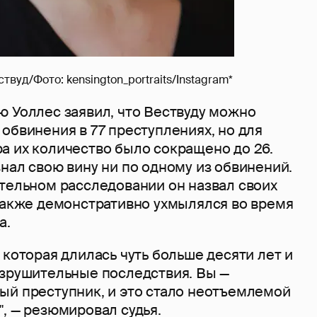
вуд/Фото: kensington_portraits/Instagram*
ю Уоллес заявил, что Вествуду можно
обвинения в 77 преступлениях, но для
а их количество было сокращено до 26.
нал свою вину ни по одному из обвинений.
ительном расследовании он назвал своих
 также демонстративно ухмылялся во время
а.
 которая длилась чуть больше десяти лет и
азрушительные последствия. Вы —
ый преступник, и это стало неотъемлемой
, — резюмировал судья.