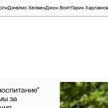
оли
Джеймс Хейвен
Джон Войт
Гарик Харламо
воспитание"
мы за
ения