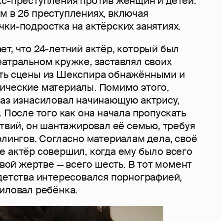
кс-преступления против женщин и детей.
м в 26 преступлениях, включая
чки-подростка на актёрских занятиях.
т, что 24-летний актёр, который был
еатральном кружке, заставлял своих
ть сцены из Шекспира обнажёнными и
ические материалы. Помимо этого,
раз изнасиловал начинающую актрису,
. После того как она начала пропускать
ствий, он шантажировал её семью, требуя
рлингов. Согласно материалам дела, своё
е актёр совершил, когда ему было всего
рвой жертве — всего шесть. В тот момент
 детства интересовался порнографией,
иловал ребёнка.