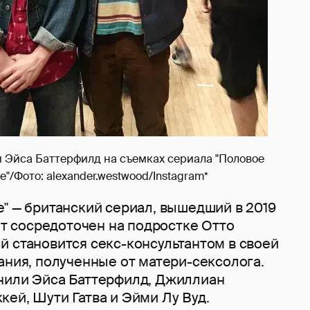
 Эйса Баттерфилд на съемках сериала "Половое
"/Фото: alexander.westwood/Instagram*
" — британский сериал, вышедший в 2019
жет сосредоточен на подростке Отто
й становится секс-консультантом в своей
ания, полученные от матери-сексолога.
нили Эйса Баттерфилд, Джиллиан
ей, Шути Гатва и Эйми Лу Вуд.