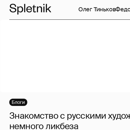
Олег Тиньков
Федо
Блоги
Знакомство с русскими худо
немного ликбеза