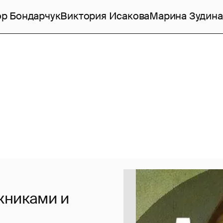
р Бондарчук
Виктория Исакова
Марина Зудина
жниками и