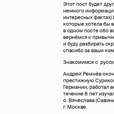
Этот пост будет дру
немного информации 
интересных фактах) 
которые хотела бы в
в одном посте обо вс
вернёмся к привычн
и буду разбирать ск
спасибо за ваши ко
Знакомимся с русс
Андрей Ремнёв окон
престижную Суриков
Германии, работал в
течение 8 лет изуч
о. Вячеслава (Сави
г. Москве.