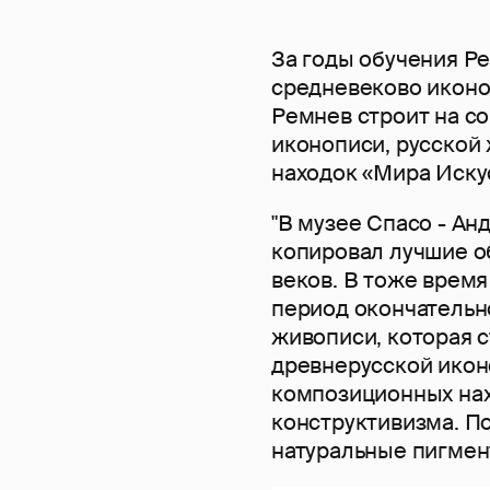
За годы обучения Р
средневеково иконо
Ремнев строит на с
иконописи, русской
находок «Мира Иску
"В музее Спасо - Ан
копировал лучшие о
веков. В тоже время
период окончательн
живописи, которая 
древнерусской иконо
композиционных нах
конструктивизма. П
натуральные пигмент