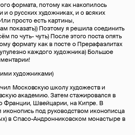
гого формата, потому как накопилось
и о русских художниках, и о всяких
Или просто есть картины,
ам показать)) Поэтому я решила соединить
ём по чуть- чуть) После этого поста опять
ому формату как в посте о Прерафаэлитах
рупулезно каждого художника) Большое
мментарии!
кими художниками)
чил Московскую школу художеств и
скую академию. Затем стажировался в
о Франции, Швейцарии, на Кипре. В
ал иконопись под руководством иконописца
ных) в Спасо-Андронниковском монастыре в