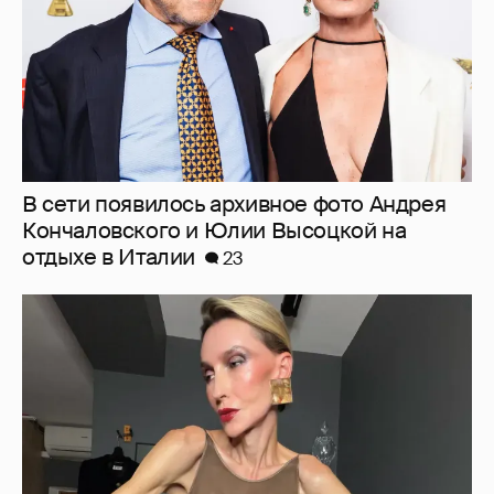
"Люблю своё тело". 52-летняя Наталья
Максимова показала фигуру в "голых"
образах
67