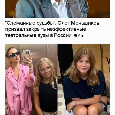
Внучки Светланы и Фёдора Бондарчук
отдыхают в Испании с матерью и братьями
35