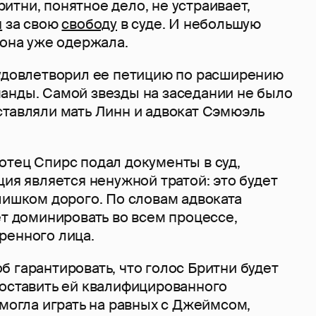
тни, понятное дело, не устраивает,
я
за свою
свободу
в суде. И небольшую
 она уже одержала.
 удовлетворил ее петицию по расширению
анды. Самой звезды на заседании не было
ставляли мать Линн и адвокат Сэмюэль
отец Спирс подал документы в суд,
ция является ненужной тратой: это будет
лишком дорого. По словам адвоката
ет доминировать во всем процессе,
ренного лица.
 гарантировать, что голос Бритни будет
доставить ей квалифицированного
 могла играть на равных с Джеймсом,