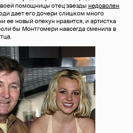
своей помощницы отец звезды
недоволен
жоди дает его дочери слишком много
ни ее новый опекун нравится, и артистка
 если бы Монтгомери навсегда сменила в
тца.