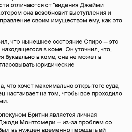
сти отличаются от "видения Джейми
котором она возобновит выступления и
управление своим имуществом ему, как это
вил, что нынешнее состояние Спирс — это
 находящегося в коме. Он уточнил, что,
ся буквально в коме, она не может в
гласовывать юридические
а, что хочет максимально открытого суда,
тец настаивает на том, чтобы все проходило
ми.
пекуном Бритни является личная
Джоди Монтгомери — из-за проблем со
был вынужден временно передать ей