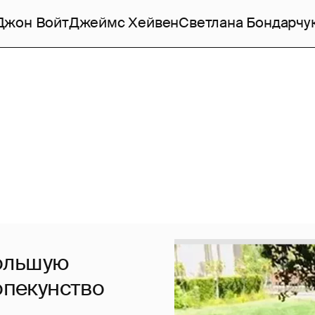
Джон Войт
Джеймс Хейвен
Светлана Бондарчу
ольшую
опекунство