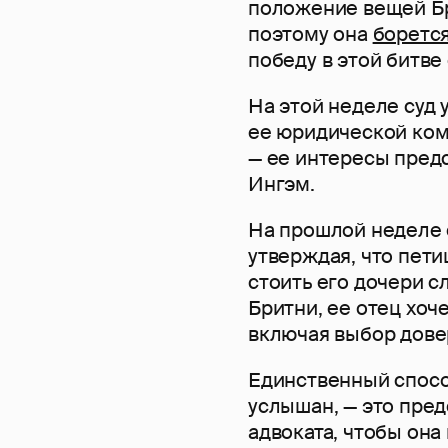
положение вещей Бри
поэтому она
боретс
победу в этой битве
На этой неделе суд
ее юридической ком
— ее интересы пред
Ингэм.
На прошлой неделе 
утверждая, что пети
стоить его дочери с
Бритни, ее отец хоч
включая выбор дове
Единственный способ
услышан, — это пре
адвоката, чтобы она