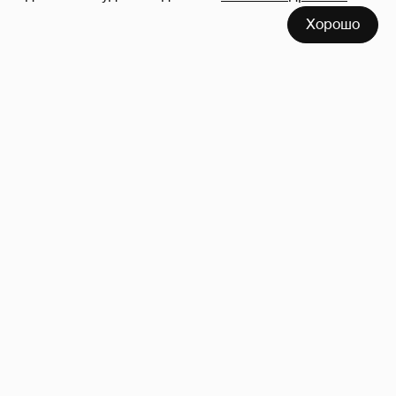
Хорошо
"Не просто слухи". Инсайдер подтвердил
роман Фёдора Бондарчука и Виктории
Исаковой
162