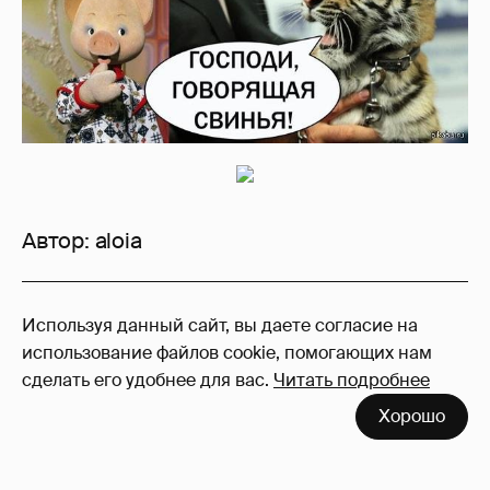
Автор:
aloia
33
Используя данный сайт, вы даете согласие на
Войдите в аккаунт
, чтобы читать и
использование файлов cookie, помогающих нам
оставлять комментарии
сделать его удобнее для вас.
Читать подробнее
Хорошо