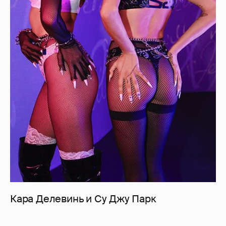
Кара Делевинь и Су Джу Парк