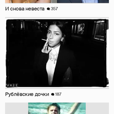
И снова невеста
357
Рублёвские дочки
187