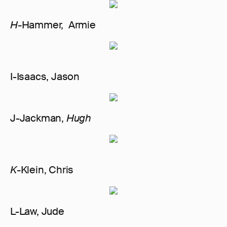
H-
Hammer, Armie
I-Isaacs, Jason
J-Jackman,
Hugh
K-
Klein, Chris
L-Law, Jude