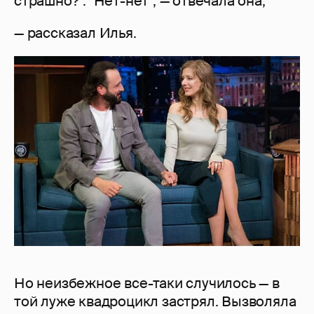
страшно?". "Нет-нет", — отвечала она,
— рассказал Илья.
Но неизбежное все-таки случилось — в
той луже квадроцикл застрял. Вызволяла