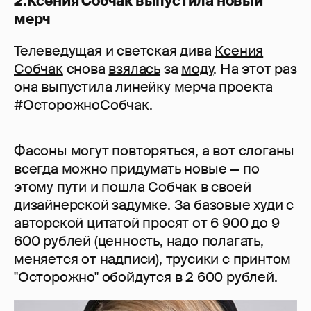
2.Ксения Собчак выпустила новый
мерч
Телеведущая и светская дива
Ксения
Собчак
снова
взялась
за
моду
. На этот раз
она выпустила линейку мерча проекта
#ОсторожноСобчак.
Фасоны могут повторяться, а вот слоганы
всегда можно придумать новые — по
этому пути и пошла Собчак в своей
дизайнерской задумке. За базовые худи с
авторской цитатой просят от 6 900 до 9
600 рублей (ценность, надо полагать,
меняется от надписи), трусики с принтом
"Осторожно" обойдутся в 2 600 рублей.