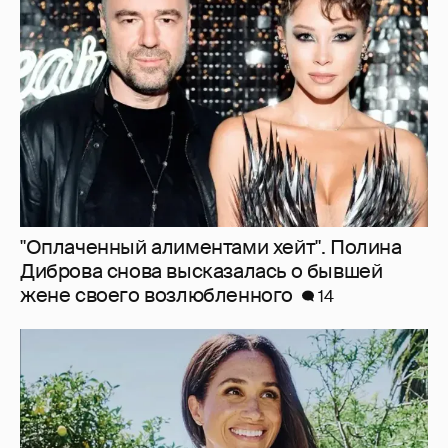
Диброва снова высказалась о бывшей
жене своего возлюбленного
14
"Она постоянно говорила о дворце". Марта
Стюарт рассказала, как Меган Маркл
хвасталась встречей с королём Карлом III