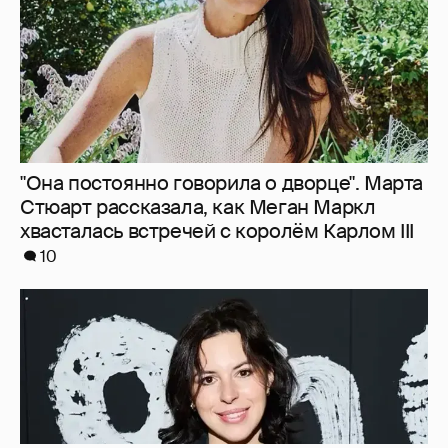
10
В сети высмеяли Наталию Архангельскую
из "Антиглянца" за рецензию на роман
Юрия Олеши
6