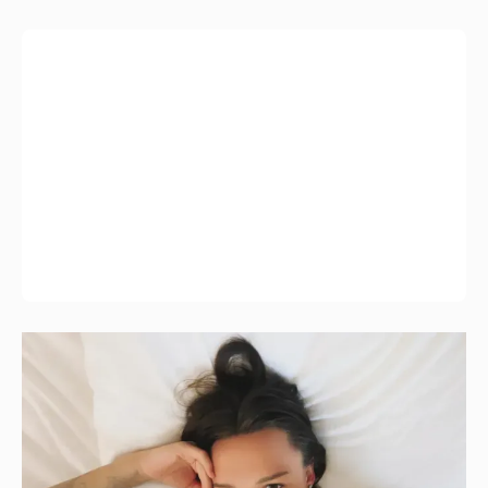
Молится о поездке на Бали: Диана
Шурыгина воцерковилась в СИЗО
2