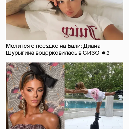
Ботинки на высокой платформе и
крашеный кот-компаньон: 53-летняя Кейт
Бекинсейл показала, как занимается
йогой
10