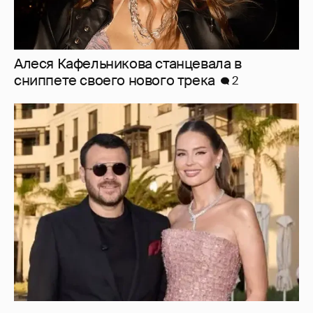
Алеся Кафельникова станцевала в
сниппете своего нового трека
2
"Я твой подарок". Эмин Агаларов
поздравил с днём рождения жену Алёну