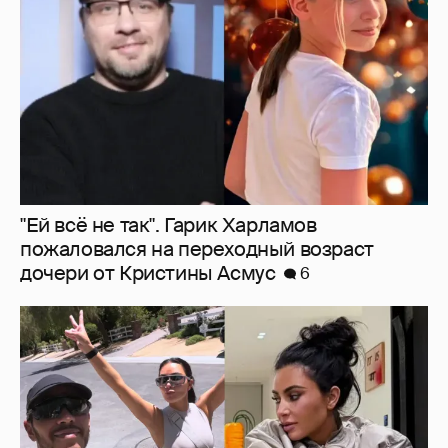
дочери от Кристины Асмус
6
Льюис Хэмилтон отдыхает со своей
возлюбленной Ким Кардашьян
5