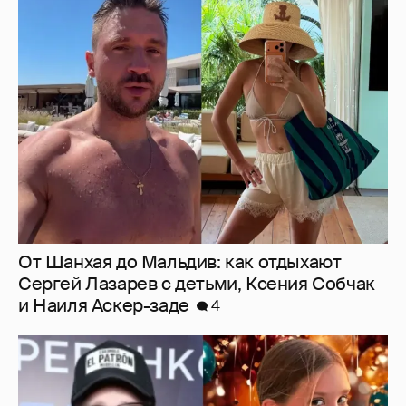
От Шанхая до Мальдив: как отдыхают
Сергей Лазарев с детьми, Ксения Собчак
и Наиля Аскер-заде
4
"Ей всё не так". Гарик Харламов
пожаловался на переходный возраст